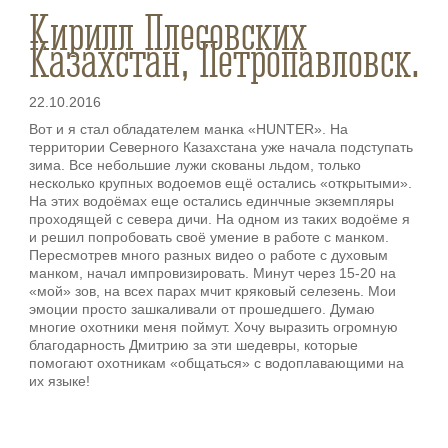
Кирилл Плесовских
Казахстан, Петропавловск.
22.10.2016
Вот и я стал обладателем манка «HUNTER». На
территории Северного Казахстана уже начала подступать
зима. Все небольшие лужи скованы льдом, только
несколько крупных водоемов ещё остались «открытыми».
На этих водоёмах еще остались единчные экземпляры
проходящей с севера дичи. На одном из таких водоёме я
и решил попробовать своё умение в работе с манком.
Пересмотрев много разных видео о работе с духовым
манком, начал импровизировать. Минут через 15-20 на
«мой» зов, на всех парах мчит кряковый селезень. Мои
эмоции просто зашкаливали от прошедшего. Думаю
многие охотники меня поймут. Хочу выразить огромную
благодарность Дмитрию за эти шедевры, которые
помогают охотникам «общаться» с водоплавающими на
их языке!