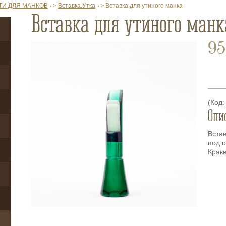
ТИ ДЛЯ МАНКОВ
>
Вставка.Утка
>
Вставка для утиного манка
Вставка для утиного манк
95
(Код:
Опи
Встав
под 
Крякв