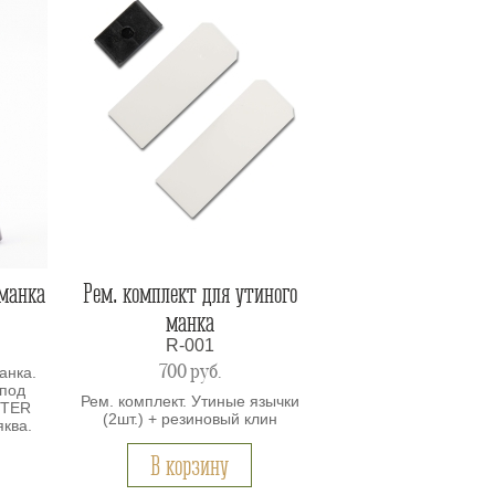
 манка
Рем. комплект для утиного
манка
R-001
700
руб.
анка.
 под
Рем. комплект. Утиные язычки
NTER
(2шт.) + резиновый клин
яква.
В корзину