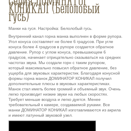
Серия ДОМИНАТОР
КОНИКАЛ (Белолобый
гусь)
Манки на гуся. Настройка: Белолобый гусь.
Внутренний канал горна манка выполнен в форме рупора.
Угол конуса составляет не более 6 градусов. При угле
конуса более 4 градусов в рупоре создается обратное
давление. Рупор с углом конуса, превышающем 6
градусов, начинает отрицательно сказываться на средних
частотах звука. Мы создали горн с таким рупором,
который максимально повысил обратное давление, без
ущерба для звуковых характеристик. Благодаря конусной
формы горна манок ДОМИНАТОР КОНИКАЛ получил
дополнительные плюсы в звуковых характеристиках.
Манок стал иметь более громкий и объемный звук. Очень
легко производит низкие звуки на любых скоростях.
Требует меньше воздуха и легко дуется. Менее
требовательный к камере, создаваемой руками. Все
манки ДОМИНАТОР КОНИКАЛ изготавливаются из акрила
и имеют латунный звуковой узел.