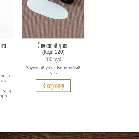
ого
Звуковой узел
(Код: 120)
700
руб.
Звуковой узел. Белолобый
гусь.
манка.
ать
В корзину
и
 гусь)
ара.