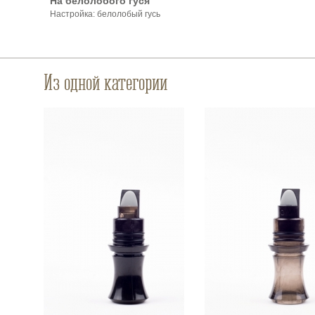
На белолобого гуся
Настройка: белолобый гусь
Из одной категории