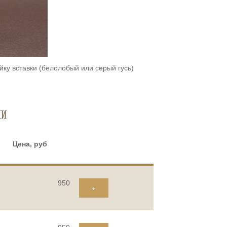
йку вставки (белолобый или серый гусь)
ки
Цена, руб
950
+