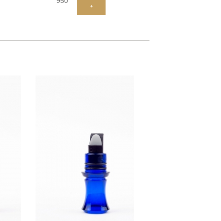
950
+