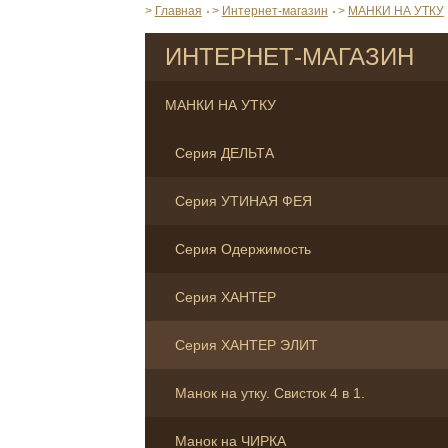
>
Главная
>
Интернет-магазин
>
МАНКИ НА УТКУ
ИНТЕРНЕТ-МАГАЗИН
МАНКИ НА УТКУ
Серия ДЕЛЬТА
Серия УТИНАЯ ФЕЯ
Серия Одержимость
Серия ХАНТЕР
Серия ХАНТЕР ЭЛИТ
Манок на утку. Свисток 4 в 1.
Манок на ЧИРКА