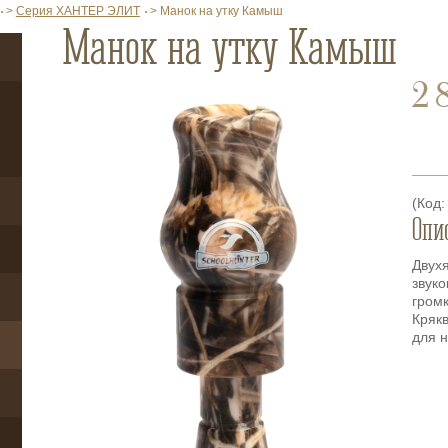
>
Серия ХАНТЕР ЭЛИТ
>
Манок на утку Камыш
Манок на утку Камыш
2 
(Код:
Опи
Двухя
звук
громк
Крякв
для 