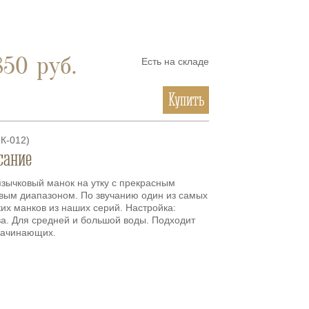
850
руб.
Есть на складе
Купить
К-012
)
сание
зычковый манок на утку с прекрасным
овым диапазоном. По звучанию один из самых
их манков из наших серий. Настройка:
а. Для средней и большой воды. Подходит
начинающих.