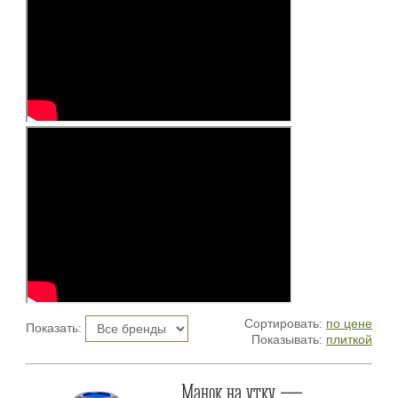
Сортировать:
по цене
Показать:
Показывать:
плиткой
Манок на утку —