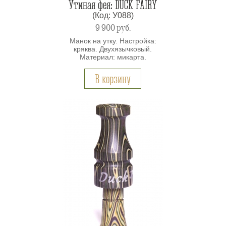
Утиная фея: DUCK FAIRY
(Код: У088)
9 900
руб.
Манок на утку. Настройка:
кряква. Двухязычковый.
Материал: микарта.
В корзину