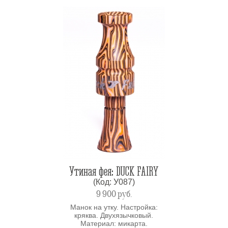
Утиная фея: DUCK FAIRY
(Код: У087)
9 900
руб.
Манок на утку. Настройка:
кряква. Двухязычковый.
Материал: микарта.